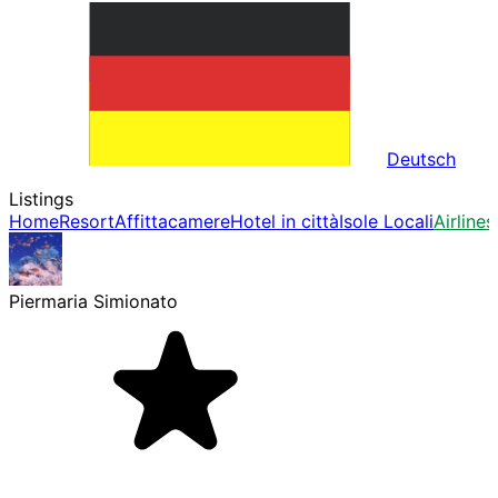
Deutsch
Listings
Home
Resort
Affittacamere
Hotel in città
Isole Locali
Airlines
Piermaria Simionato