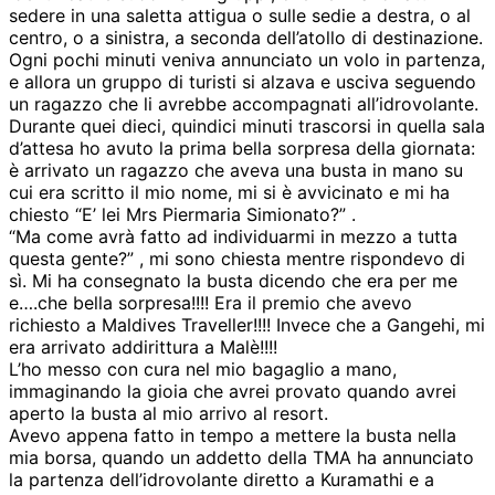
sedere in una saletta attigua o sulle sedie a destra, o al
centro, o a sinistra, a seconda dell’atollo di destinazione.
Ogni pochi minuti veniva annunciato un volo in partenza,
e allora un gruppo di turisti si alzava e usciva seguendo
un ragazzo che li avrebbe accompagnati all’idrovolante.
Durante quei dieci, quindici minuti trascorsi in quella sala
d’attesa ho avuto la prima bella sorpresa della giornata:
è arrivato un ragazzo che aveva una busta in mano su
cui era scritto il mio nome, mi si è avvicinato e mi ha
chiesto “E’ lei Mrs Piermaria Simionato?” .
“Ma come avrà fatto ad individuarmi in mezzo a tutta
questa gente?” , mi sono chiesta mentre rispondevo di
sì. Mi ha consegnato la busta dicendo che era per me
e….che bella sorpresa!!!! Era il premio che avevo
richiesto a Maldives Traveller!!!! Invece che a Gangehi, mi
era arrivato addirittura a Malè!!!!
L’ho messo con cura nel mio bagaglio a mano,
immaginando la gioia che avrei provato quando avrei
aperto la busta al mio arrivo al resort.
Avevo appena fatto in tempo a mettere la busta nella
mia borsa, quando un addetto della TMA ha annunciato
la partenza dell’idrovolante diretto a Kuramathi e a