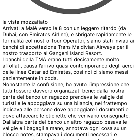
la vista mozzafiato
Arrivati a Malè verso le 8 con un leggero ritardo (da
Dubai, con Emirates Airline), e sbrigate rapidamente le
formalità col nostro Tour Operator, siamo stati inviati ai
banchi di accettazione Trans Maldivian Airways per il
nostro trasporto al Gangehi Island Resort.
I banchi della TMA erano tutti decisamente molto
affollati, causa l’arrivo quasi contemporaneo degli aerei
delle linee Qatar ed Emirates, così noi ci siamo messi
pazientemente in coda.
Nonostante la confusione, ho avuto l’impressione che
tutti fossero davvero organizzati bene: dalla nostra
parte del banco un ragazzo prendeva le valigie dei
turisti e le appoggiava su una bilancia, nel frattempo
indicava alle persone dove appoggiare i documenti e
dove attaccare le etichette che venivano consegnate.
Dall’altra parte del banco un altro ragazzo pesava le
valigie e i bagagli a mano, annotava ogni cosa su un
blocco notes, stampava i documenti necessari e