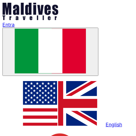
Entra
English