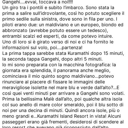
Gangehi….evvai, toccava a noi!!!!
Un giro tra i pontili e subito l’imbarco. Sono stata la
prima a salire sull’idrovolante, così ho potuto scegliere il
primo sedile sulla sinistra, dove sono in fila per uno. I
piloti erano due: un maldiviano e un europeo, biondo ed
abbronzato (avrebbe potuto essere un tedesco),
entrambi scalzi ed esperti, da come potevo intuire.
Uno di loro si è girato verso di noi e ci ha fornito le
informazioni sul volo, poi….partenza!
La prima tappa sarebbe stata Kuramathi dopo 15 minuti,
la seconda tappa Gangehi, dopo altri 5 minuti.
Io mi sono preparata con la macchina fotografica: la
giornata era splendida, il panorama anche meglio,
cominciava il mio quinto sogno maldiviano…potevo
rinunciare al piacere di fissare le immagini delle
meravigliose isolette nel mare blu e verde dall’alto?...E
così quei venti minuti per arrivare a Gangehi sono volati.
Prima la bellissima Malè dall’alto, poi qualche altra isola
col suo anello di mare color smeraldo, poi il blu sotto di
noi per una decina di minuti. Quindi ancora isole, più o
meno grandi e…Kuramathi Island Resort in vista! Alcuni
passeggeri erano già frementi, desiderosi di scendere al
loro resort che avevano già riconosciuto dall’alto.