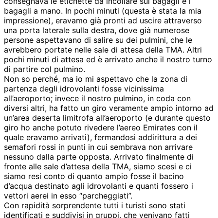
consegnava le etichette da incollare sui bagagli e i
bagagli a mano. In pochi minuti (questa è stata la mia
impressione), eravamo già pronti ad uscire attraverso
una porta laterale sulla destra, dove già numerose
persone aspettavano di salire su dei pulmini, che le
avrebbero portate nelle sale di attesa della TMA. Altri
pochi minuti di attesa ed è arrivato anche il nostro turno
di partire col pulmino.
Non so perché, ma io mi aspettavo che la zona di
partenza degli idrovolanti fosse vicinissima
all’aeroporto; invece il nostro pulmino, in coda con
diversi altri, ha fatto un giro veramente ampio intorno ad
un’area deserta limitrofa all’aeroporto (e durante questo
giro ho anche potuto rivedere l’aereo Emirates con il
quale eravamo arrivati), fermandosi addirittura a dei
semafori rossi in punti in cui sembrava non arrivare
nessuno dalla parte opposta. Arrivato finalmente di
fronte alle sale d’attesa della TMA, siamo scesi e ci
siamo resi conto di quanto ampio fosse il bacino
d’acqua destinato agli idrovolanti e quanti fossero i
vettori aerei in esso “parcheggiati”.
Con rapidità sorprendente tutti i turisti sono stati
identificati e suddivisi in gruppi, che venivano fatti