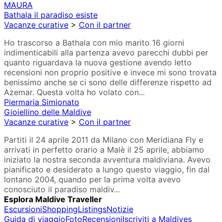
MAURA
Bathala il paradiso esiste
Vacanze curative
>
Con il partner
Ho trascorso a Bathala con mio marito 16 giorni
indimenticabili alla partenza avevo parecchi dubbi per
quanto riguardava la nuova gestione avendo letto
recensioni non proprio positive e invece mi sono trovata
benissimo anche se ci sono delle differenze rispetto ad
Azemar. Questa volta ho volato con...
Piermaria Simionato
Gioiellino delle Maldive
Vacanze curative
>
Con il partner
Partiti il 24 aprile 2011 da Milano con Meridiana Fly e
arrivati in perfetto orario a Malè il 25 aprile, abbiamo
iniziato la nostra seconda avventura maldiviana. Avevo
pianificato e desiderato a lungo questo viaggio, fin dal
lontano 2004, quando per la prima volta avevo
conosciuto il paradiso maldiv...
Esplora Maldive Traveller
Escursioni
Shopping
Listings
Notizie
Guida di viaggio
Foto
Recensioni
Iscriviti a Maldives