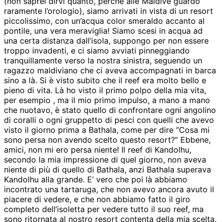
(non saprei dirvi quanto, perché alle Maldive guardo
raramente l’orologio), siamo arrivati in vista di un resort
piccolissimo, con un’acqua color smeraldo accanto al
pontile, una vera meraviglia! Siamo scesi in acqua ad
una certa distanza dall’isola, suppongo per non essere
troppo invadenti, e ci siamo avviati pinneggiando
tranquillamente verso la nostra sinistra, seguendo un
ragazzo maldiviano che ci aveva accompagnati in barca
sino a là. Si è visto subito che il reef era molto bello e
pieno di vita. Là ho visto il primo polpo della mia vita,
per esempio , ma il mio primo impulso, a mano a mano
che nuotavo, è stato quello di confrontare ogni angolino
di coralli o ogni gruppetto di pesci con quelli che avevo
visto il giorno prima a Bathala, come per dire “Cosa mi
sono persa non avendo scelto questo resort?” Ebbene,
amici, non mi ero persa niente! Il reef di Kandolhu,
secondo la mia impressione di quel giorno, non aveva
niente di più di quello di Bathala, anzi Bathala superava
Kandolhu alla grande. E’ vero che poi là abbiamo
incontrato una tartaruga, che non avevo ancora avuto il
piacere di vedere, e che non abbiamo fatto il giro
completo dell’isoletta per vedere tutto il suo reef, ma
sono ritornata al nostro resort contenta della mia scelta.