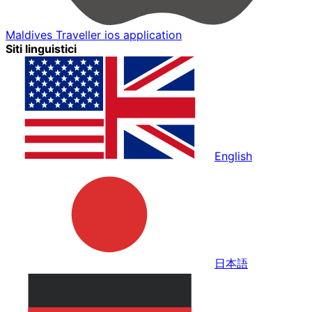
Maldives Traveller ios application
Siti linguistici
English
日本語