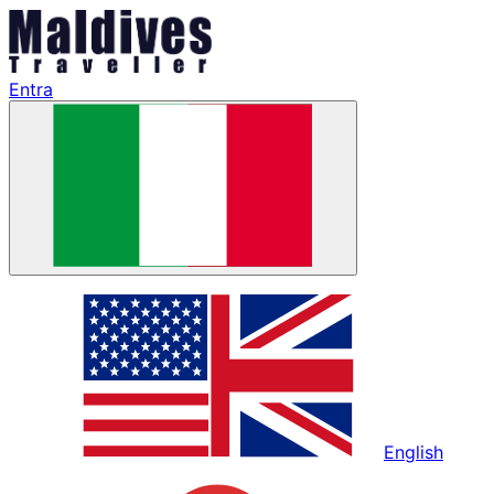
Entra
English