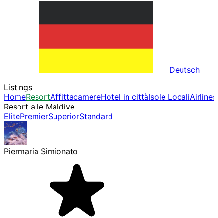
Deutsch
Listings
Home
Resort
Affittacamere
Hotel in città
Isole Locali
Airlines
Resort alle Maldive
Elite
Premier
Superior
Standard
Piermaria Simionato