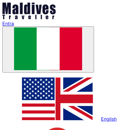
Entra
English