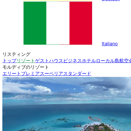
Italiano
リスティング
トップ
リゾート
ゲストハウス
ビジネスホテル
ローカル島
航空
モルディブのリゾート
エリート
プレミア
スーペリア
スタンダード