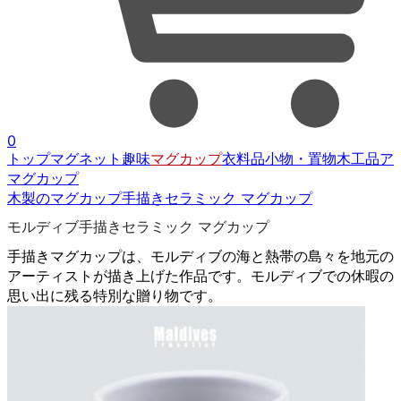
0
トップ
マグネット
趣味
マグカップ
衣料品
小物・置物
木工品
ア
マグカップ
木製のマグカップ
手描きセラミック マグカップ
モルディブ手描きセラミック マグカップ
手描きマグカップは、モルディブの海と熱帯の島々を地元の
アーティストが描き上げた作品です。モルディブでの休暇の
思い出に残る特別な贈り物です。