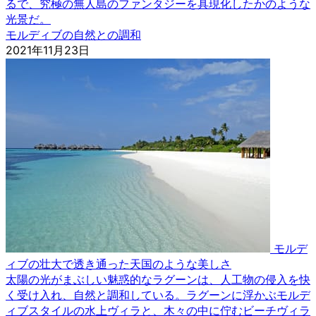
るで、究極の無人島のファンタジーを具現化したかのような
光景だ。
モルディブの自然との調和
2021年11月23日
モルデ
ィブの壮大で透き通った天国のような美しさ
太陽の光がまぶしい魅惑的なラグーンは、人工物の侵入を快
く受け入れ、自然と調和している。ラグーンに浮かぶモルデ
ィブスタイルの水上ヴィラと、木々の中に佇むビーチヴィラ