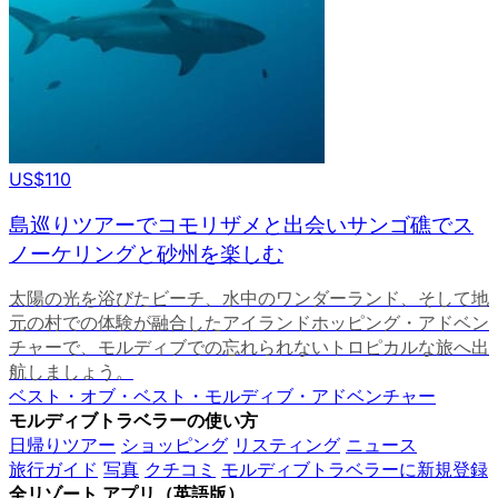
US$110
島巡りツアーでコモリザメと出会いサンゴ礁でス
ノーケリングと砂州を楽しむ
太陽の光を浴びたビーチ、水中のワンダーランド、そして地
元の村での体験が融合したアイランドホッピング・アドベン
チャーで、モルディブでの忘れられないトロピカルな旅へ出
航しましょう。
ベスト・オブ・ベスト・モルディブ・アドベンチャー
モルディブトラベラーの使い方
日帰りツアー
ショッピング
リスティング
ニュース
旅行ガイド
写真
クチコミ
モルディブトラベラーに新規登録
全リゾート アプリ（英語版）