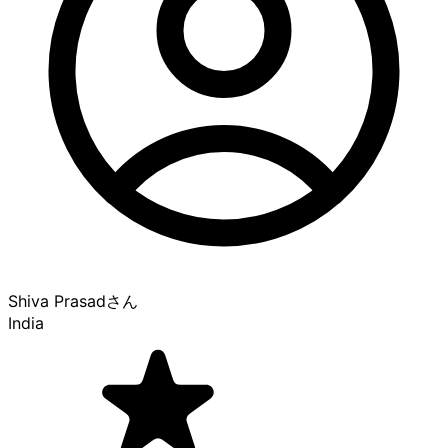
Shiva Prasad
さん
India