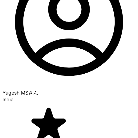
Yugesh MS
さん
India