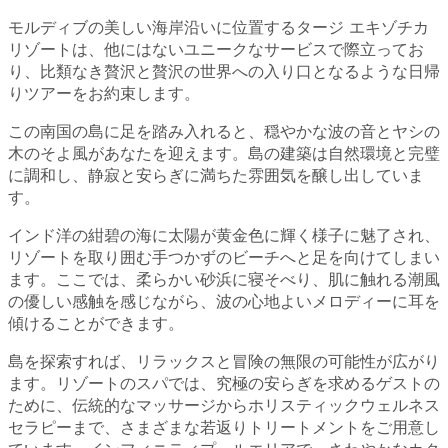
モルディブの美しい海岸沿いに位置するタージ エキゾチカ
リゾートは、他にはないユニークなサービスで際立ってお
り、比類なき贅沢と贅沢の世界への入り口となるような日帰
りツアーをお約束します。
この南国の島に足を踏み入れると、穏やかな波の音とヤシの
木のそよ風があなたを迎えます。島の建築は自然環境と完璧
に調和し、静寂と安らぎに満ちた雰囲気を醸し出していま
す。
インド洋の紺碧の海に太陽が黄金色に輝く様子に魅了され、
リゾートを取り囲む手つかずのビーチへと足を向けてしまい
ます。ここでは、柔らかい砂浜に寝そべり、肌に触れる潮風
の優しい感触を感じながら、波の心地よいメロディーに耳を
傾けることができます。
島を探索すれば、リラックスと冒険の無限の可能性が広がり
ます。リゾートのスパでは、究極の安らぎを求めるゲストの
ために、伝統的なマッサージからホリスティックウェルネス
セラピーまで、さまざまな若返りトリートメントをご用意し