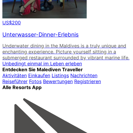
US$200
Unterwasser-Dinner-Erlebnis
Underwater dining in the Maldives is a truly unique and
enchanting experience. Picture yourself sitting in a
submerged restaurant surrounded by vibrant marine life.
Unbedingt einmal im Leben erleben
Entdecken Sie Malediven Traveller
Aktivitäten
Einkaufen
Listings
Nachrichten
Reiseführer
Fotos
Bewertungen
Registrieren
Alle Resorts App