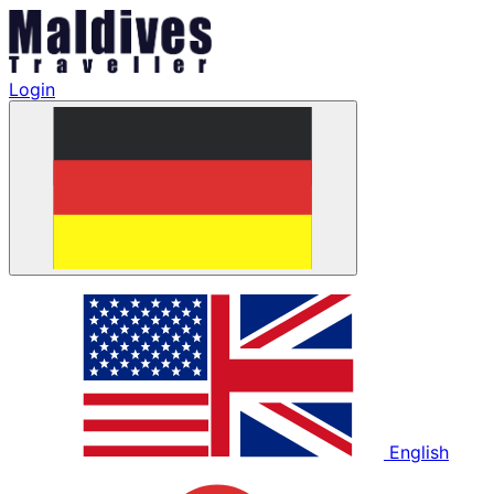
Login
English