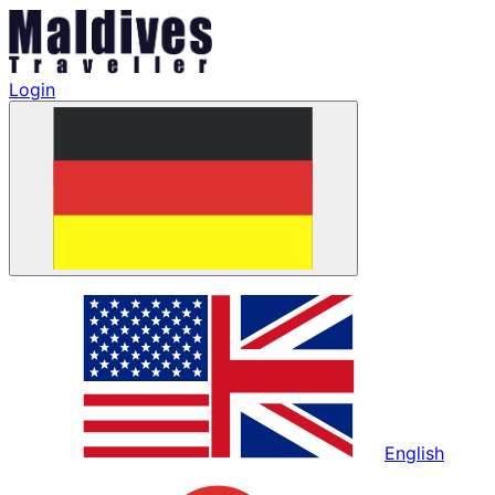
Login
English