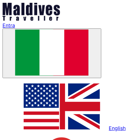
Entra
English