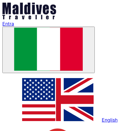
Entra
English