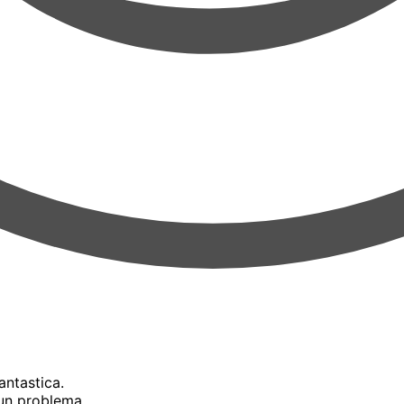
antastica.
cun problema.