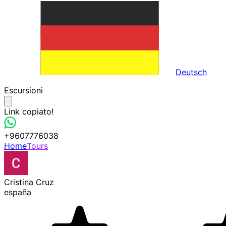
Deutsch
Escursioni
Link copiato!
+9607776038
Home
Tours
Cristina Cruz
españa