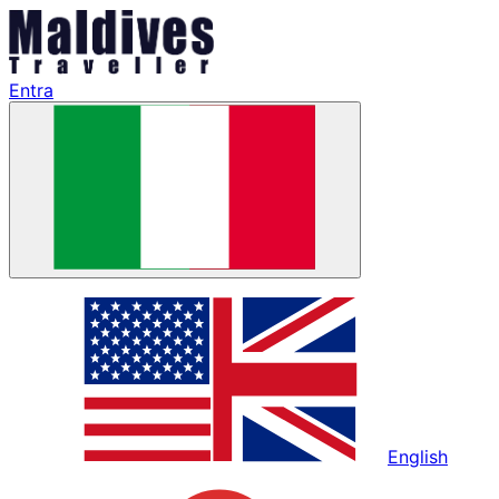
Entra
English