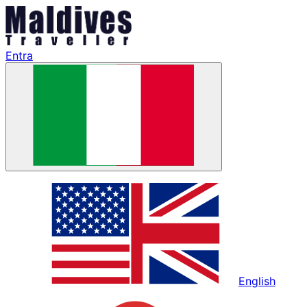
Entra
English