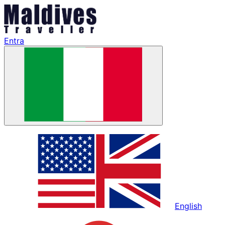
Entra
English