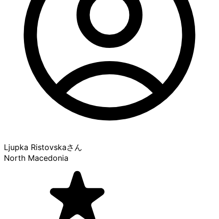
Ljupka Ristovska
さん
North Macedonia