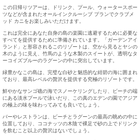
この日帰りツアーは、ドリンク、プール、ウォータースポー
ツなどが含まれたオールインクルーシブ プランでクラブメ
ッド カニをお楽しみいただけます。
これは完全にあなた自身の島の楽園に逃避するために必要な
すべてを提供するために準備されています。「ガーデンアイ
ランド」と形容されるこのリゾートは、空から見るとヤシの
木のように見え、竹馬のような木製のスイートが、透明なタ
ーコイズブルーのラグーンの中に突出しています。
緑豊かなこの島は、完璧な白砂と魅惑的な紺碧の海に囲まれ
ており、最高レベルの贅沢を提供する究極のリゾートです。
鮮やかなサンゴ礁の海でスノーケリングしたり、ビーチの端
にある淡水プールで泳いだり、この真のエデンの園でアジア
の極上の味を味わってみても良いでしょう。
バーやレストランは、ビーチとラグーンの最高の眺めの中に
位置しており、ココナッツの木陰で裸足で砂の上でドリンク
を飲むこと以上の贅沢はないでしょう。