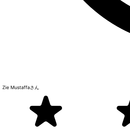
Zie Mustaffa
さん