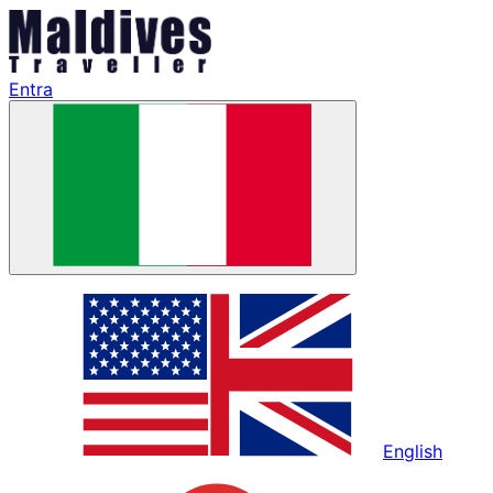
Entra
English