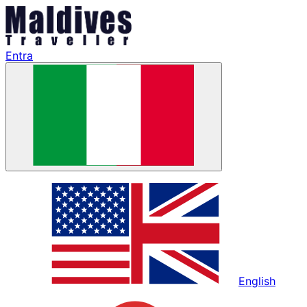
Entra
English