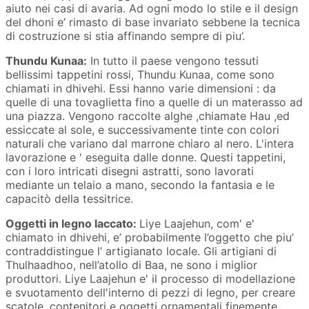
aiuto nei casi di avaria. Ad ogni modo lo stile e il design
del dhoni e’ rimasto di base invariato sebbene la tecnica
di costruzione si stia affinando sempre di piu’.
Thundu Kunaa:
In tutto il paese vengono tessuti
bellissimi tappetini rossi, Thundu Kunaa, come sono
chiamati in dhivehi. Essi hanno varie dimensioni : da
quelle di una tovaglietta fino a quelle di un materasso ad
una piazza. Vengono raccolte alghe ,chiamate Hau ,ed
essiccate al sole, e successivamente tinte con colori
naturali che variano dal marrone chiaro al nero. L'intera
lavorazione e ' eseguita dalle donne. Questi tappetini,
con i loro intricati disegni astratti, sono lavorati
mediante un telaio a mano, secondo la fantasia e le
capacitò della tessitrice.
Oggetti in legno laccato:
Liye Laajehun, com' e'
chiamato in dhivehi, e’ probabilmente l’oggetto che piu’
contraddistingue l’ artigianato locale. Gli artigiani di
Thulhaadhoo, nell’atollo di Baa, ne sono i miglior
produttori. Liye Laajehun e' il processo di modellazione
e svuotamento dell'interno di pezzi di legno, per creare
scatole, contenitori e oggetti ornamentali finemente