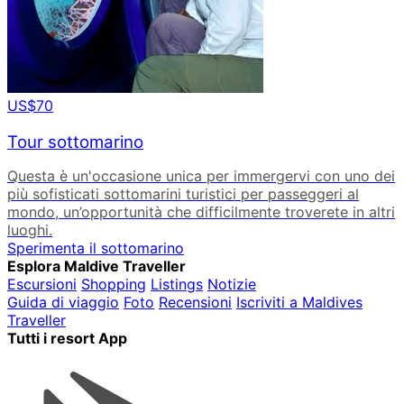
US$70
Tour sottomarino
Questa è un'occasione unica per immergervi con uno dei
più sofisticati sottomarini turistici per passeggeri al
mondo, un’opportunità che difficilmente troverete in altri
luoghi.
Sperimenta il sottomarino
Esplora Maldive Traveller
Escursioni
Shopping
Listings
Notizie
Guida di viaggio
Foto
Recensioni
Iscriviti a Maldives
Traveller
Tutti i resort App