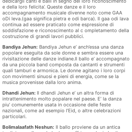
dedicargli canti e balli in segno del loro riconoscimento
e della loro felicita’. Queste danze e il loro
accompagnamento musicale divenne noto come GAA
oDi leva.(gaa significa pietra e odi barca). Il gaa odi lava
continua ad essere praticato come espressione di
soddisfazione e riconoscimento al c ompletamento della
costruzione di grandi lavori pubblici.
Bandiya Jehun:
Bandiya Jehun e’ anch’essa una danza
popolare eseguita da sole donne e sembra essere una
rivisitazione delle danze indiane.Il ballo e’ accompagnato
da una piccola band composta da cantanti e strumenti
quali tamburi e armonica. Le donne agitano i loro corpi
con movimenti sinuosi e pieni di energia, come se la
musica provenisse dalla loro anima.
Dhandi Jehun:
Il dhandi Jehun e’ un altra forma di
intrattenimento molto popalare nel paese. E’ la danza
piu’ comunemente usata in occasione delle feste
nazionali, come ad esempio l’Eid, o altre celebrazioni
particolari.
Bolimalaafath Neshun:
Il ballo proviene da un antica