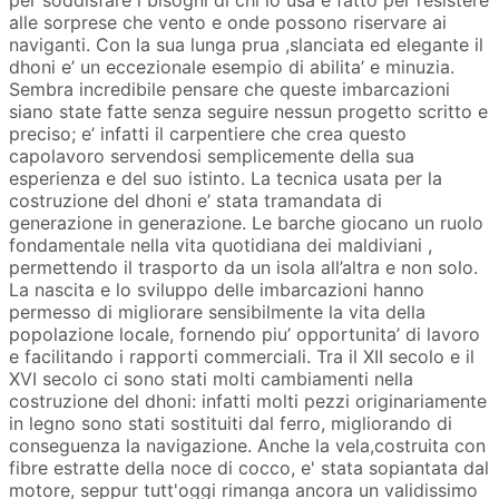
per soddisfare i bisogni di chi lo usa e fatto per resistere
alle sorprese che vento e onde possono riservare ai
naviganti. Con la sua lunga prua ,slanciata ed elegante il
dhoni e’ un eccezionale esempio di abilita’ e minuzia.
Sembra incredibile pensare che queste imbarcazioni
siano state fatte senza seguire nessun progetto scritto e
preciso; e’ infatti il carpentiere che crea questo
capolavoro servendosi semplicemente della sua
esperienza e del suo istinto. La tecnica usata per la
costruzione del dhoni e’ stata tramandata di
generazione in generazione. Le barche giocano un ruolo
fondamentale nella vita quotidiana dei maldiviani ,
permettendo il trasporto da un isola all’altra e non solo.
La nascita e lo sviluppo delle imbarcazioni hanno
permesso di migliorare sensibilmente la vita della
popolazione locale, fornendo piu’ opportunita’ di lavoro
e facilitando i rapporti commerciali. Tra il XII secolo e il
XVI secolo ci sono stati molti cambiamenti nella
costruzione del dhoni: infatti molti pezzi originariamente
in legno sono stati sostituiti dal ferro, migliorando di
conseguenza la navigazione. Anche la vela,costruita con
fibre estratte della noce di cocco, e' stata sopiantata dal
motore, seppur tutt'oggi rimanga ancora un validissimo