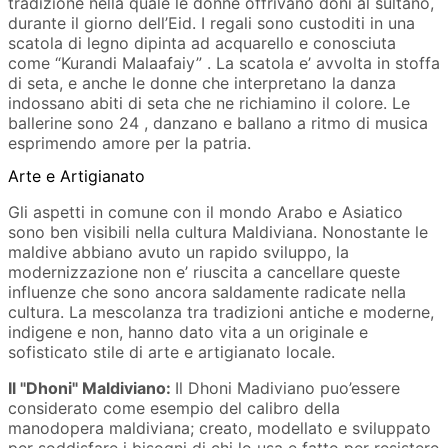
tradizione nella quale le donne offrivano doni al sultano,
durante il giorno dell’Eid. I regali sono custoditi in una
scatola di legno dipinta ad acquarello e conosciuta
come “Kurandi Malaafaiy” . La scatola e’ avvolta in stoffa
di seta, e anche le donne che interpretano la danza
indossano abiti di seta che ne richiamino il colore. Le
ballerine sono 24 , danzano e ballano a ritmo di musica
esprimendo amore per la patria.
Arte e Artigianato
Gli aspetti in comune con il mondo Arabo e Asiatico
sono ben visibili nella cultura Maldiviana. Nonostante le
maldive abbiano avuto un rapido sviluppo, la
modernizzazione non e’ riuscita a cancellare queste
influenze che sono ancora saldamente radicate nella
cultura. La mescolanza tra tradizioni antiche e moderne,
indigene e non, hanno dato vita a un originale e
sofisticato stile di arte e artigianato locale.
Il "Dhoni" Maldiviano:
Il Dhoni Madiviano puo’essere
considerato come esempio del calibro della
manodopera maldiviana; creato, modellato e sviluppato