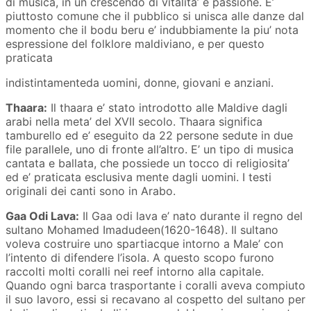
di musica, in un crescendo di vitalita’ e passione. E’
piuttosto comune che il pubblico si unisca alle danze dal
momento che il bodu beru e’ indubbiamente la piu’ nota
espressione del folklore maldiviano, e per questo
praticata
indistintamenteda uomini, donne, giovani e anziani.
Thaara:
Il thaara e’ stato introdotto alle Maldive dagli
arabi nella meta’ del XVII secolo. Thaara significa
tamburello ed e’ eseguito da 22 persone sedute in due
file parallele, uno di fronte all’altro. E’ un tipo di musica
cantata e ballata, che possiede un tocco di religiosita’
ed e’ praticata esclusiva mente dagli uomini. I testi
originali dei canti sono in Arabo.
Gaa Odi Lava:
Il Gaa odi lava e’ nato durante il regno del
sultano Mohamed Imadudeen(1620-1648). Il sultano
voleva costruire uno spartiacque intorno a Male’ con
l’intento di difendere l’isola. A questo scopo furono
raccolti molti coralli nei reef intorno alla capitale.
Quando ogni barca trasportante i coralli aveva compiuto
il suo lavoro, essi si recavano al cospetto del sultano per