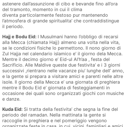
astenere dall’assunzione di cibo e bevande fino all’ora
del tramonto, momento in cui il clima
diventa particolarmente festoso pur mantenendo
l’atmosfera di grande spiritualita’ che contraddistingue
il periodo.
Hajj e Bodu Eid:
I Musulmani hanno l’obbligo di recarsi
alla Mecca (chiamata Hajj) almeno una volta nella vita,
se le condizioni fisiche lo permettono. Il nono giorno di
Zul Hajja nel calendario islamico e’ il giorno dela Mecca.
Mentre il decimo giorno e’ Eid-ul Al’h’aa , festa del
Sacrificio. Alle Maldive queste due festivita’ e i 3 giorni
successivi ,rientrano nelle vacanze piu’ lunghe dell’ anno,
e la gente si prepara a visitare amici e parenti nelle altre
isole. Il giorno della Mecca e’ una giornata di preghiera
mentre il Bodu Eid e’ giornata di festeggiamenti in
occasione dei quali sono organizzati giochi con musiche
e danze.
Kuda Eid:
Si tratta della festivita’ che segna la fine del
periodo del ramadan. Nella mattinata la gente si
raccoglie in preghiera e nel pomeriggio vengono
organizzate feste in casa, in cui, vicini, famigliari e amici