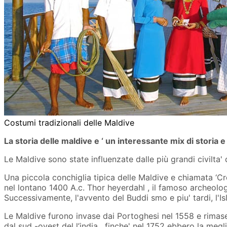
Costumi tradizionali delle Maldive
La storia delle maldive e ‘ un interessante mix di storia
Le Maldive sono state influenzate dalle più grandi civilta'
Una piccola conchiglia tipica delle Maldive e chiamata ‘Cr
nel lontano 1400 A.c. Thor heyerdahl , il famoso archeologo
Successivamente, l'avvento del Buddi smo e piu' tardi, l'
Le Maldive furono invase dai Portoghesi nel 1558 e rimaser
dal sud -ovest del l’india , finche' nel 1752 ebbero la megl