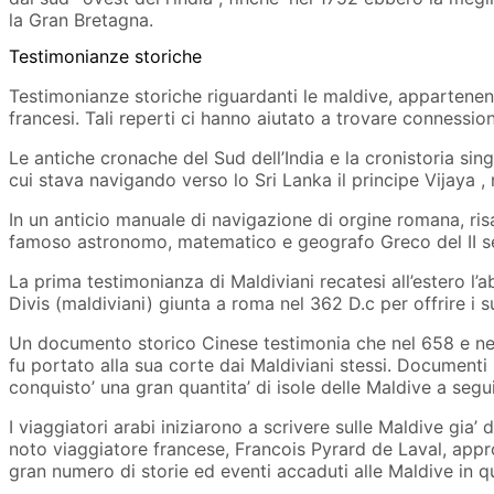
la Gran Bretagna.
Testimonianze storiche
Testimonianze storiche riguardanti le maldive, appartenent
francesi. Tali reperti ci hanno aiutato a trovare connessi
Le antiche cronache del Sud dell’India e la cronistoria si
cui stava navigando verso lo Sri Lanka il principe Vijaya ,
In un anticio manuale di navigazione di orgine romana, risa
famoso astronomo, matematico e geografo Greco del II sec
La prima testimonianza di Maldiviani recatesi all’estero l
Divis (maldiviani) giunta a roma nel 362 D.c per offrire i 
Un documento storico Cinese testimonia che nel 658 e nel 
fu portato alla sua corte dai Maldiviani stessi. Documenti s
conquisto’ una gran quantita’ di isole delle Maldive a seguit
I viaggiatori arabi iniziarono a scrivere sulle Maldive gia’
noto viaggiatore francese, Francois Pyrard de Laval, approd
gran numero di storie ed eventi accaduti alle Maldive in q