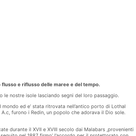
o flusso e riflusso delle maree e del tempo.
o le nostre isole lasciando segni del loro passaggio.
 mondo ed e’ stata ritrovata nell’antico porto di Lothal
0 A.c, furono i Redin, un popolo che adorava il Dio sole.
te durante il XVII e XVIII secolo dai Malabars ,provenienti
n seguito nel 1887 firmo’ l’accordo per il protettorato con