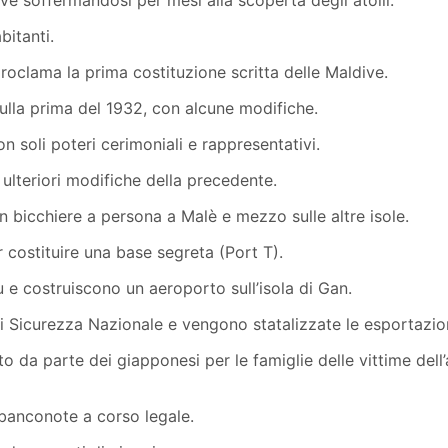
e soffermandosi per mesi alla scoperta degli atolli.
bitanti.
oclama la prima costituzione scritta delle Maldive.
ulla prima del 1932, con alcune modifiche.
 soli poteri cerimoniali e rappresentativi.
 ulteriori modifiche della precedente.
 bicchiere a persona a Malè e mezzo sulle altre isole.
r costituire una base segreta (Port T).
u e costruiscono un aeroporto sull’isola di Gan.
 Sicurezza Nazionale e vengono statalizzate le esportazion
nto da parte dei giapponesi per le famiglie delle vittime d
banconote a corso legale.