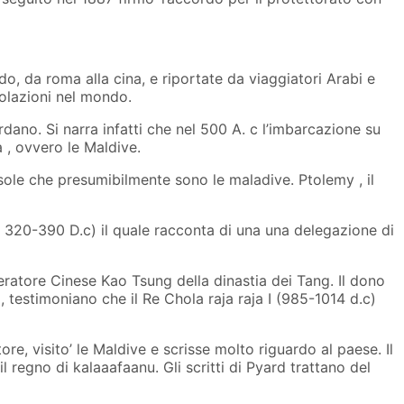
o, da roma alla cina, e riportate da viaggiatori Arabi e
polazioni nel mondo.
dano. Si narra infatti che nel 500 A. c l’imbarcazione su
a , ovvero le Maldive.
isole che presumibilmente sono le maladive. Ptolemy , il
ca 320-390 D.c) il quale racconta di una una delegazione di
ratore Cinese Kao Tsung della dinastia dei Tang. Il dono
a, testimoniano che il Re Chola raja raja I (985-1014 d.c)
re, visito’ le Maldive e scrisse molto riguardo al paese. Il
 regno di kalaaafaanu. Gli scritti di Pyard trattano del