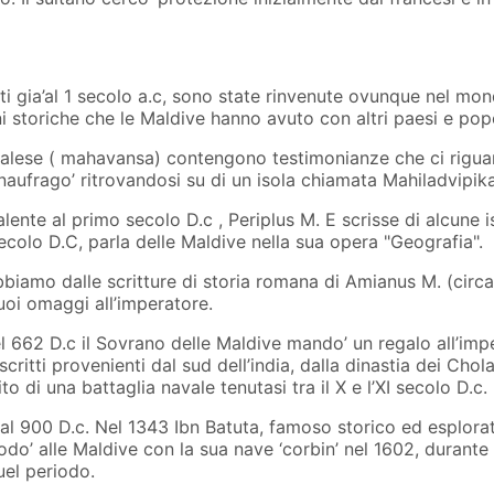
i gia’al 1 secolo a.c, sono state rinvenute ovunque nel mond
oni storiche che le Maldive hanno avuto con altri paesi e po
ngalese ( mahavansa) contengono testimonianze che ci riguar
 naufrago’ ritrovandosi su di un isola chiamata Mahiladvipik
lente al primo secolo D.c , Periplus M. E scrisse di alcune 
olo D.C, parla delle Maldive nella sua opera "Geografia".
’abbiamo dalle scritture di storia romana di Amianus M. (cir
suoi omaggi all’imperatore.
662 D.c il Sovrano delle Maldive mando’ un regalo all’impe
critti provenienti dal sud dell’india, dalla dinastia dei Chol
o di una battaglia navale tenutasi tra il X e l’XI secolo D.c.
 dal 900 D.c. Nel 1343 Ibn Batuta, famoso storico ed esplorato
o’ alle Maldive con la sua nave ‘corbin’ nel 1602, durante il
uel periodo.