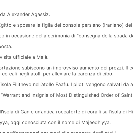
 da Alexander Agassiz.
Egitto e sposare la figlia del console persiano (iraniano) del
nico in occasione della cerimonia di “consegna della spada
posta.
isita ufficiale a Malè.
i importazione subiscono un improvviso aumento dei prezzi. Il
cereali negli atolli per alleviare la carenza di cibo.
’isola Filitheyo nell’atollo Faafu. I piloti vengono salvati da
o “Warrant and Insignia of Most Distinguished Order of Sain
l’isola di Gan e un’antica roccaforte di coralli sull’isola di 
iyya, oggi conosciuta con il nome di Majeedhiyya.