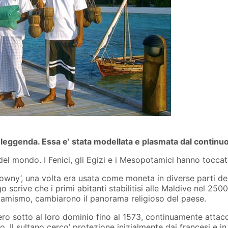
 e leggenda. Essa e’ stata modellata e plasmata dal continu
 del mondo. I Fenici, gli Egizi e i Mesopotamici hanno toccat
owny’, una volta era usata come moneta in diverse parti del
 scrive che i primi abitanti stabilitisi alle Maldive nel 250
Islamismo, cambiarono il panorama religioso del paese.
o sotto al loro dominio fino al 1573, continuamente attacca
io. Il sultano cerco’ protezione inizialmente dai francesi e i