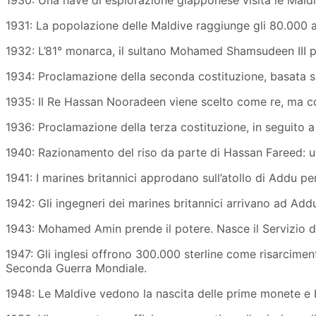
1930: Una nave di esplorazione giapponese visita le Maldiv
1931: La popolazione delle Maldive raggiunge gli 80.000 a
1932: L’81° monarca, il sultano Mohamed Shamsudeen III pr
1934: Proclamazione della seconda costituzione, basata s
1935: Il Re Hassan Nooradeen viene scelto come re, ma con
1936: Proclamazione della terza costituzione, in seguito a
1940: Razionamento del riso da parte di Hassan Fareed: un
1941: I marines britannici approdano sull’atollo di Addu pe
1942: Gli ingegneri dei marines britannici arrivano ad Add
1943: Mohamed Amin prende il potere. Nasce il Servizio di
1947: Gli inglesi offrono 300.000 sterline come risarcime
Seconda Guerra Mondiale.
1948: Le Maldive vedono la nascita delle prime monete e 