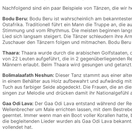
Nachfolgend sind ein paar Beispiele von Tänzen, die wir 
Bodu Beru:
Bodu Beru ist wahrscheinlich am bekannteste
Ostafrika. Traditionell führt ein Mann die Truppe an, di
Stimmung und vom Rhythmus. Die meisten beginnen langsa
Lied sich langsam steigert. Die Tänzer schleudern ihre Ar
Zuschauer den Tänzern folgen und mitmachen. Bodu Beru ist
Thaara:
Thaara wurde durch die arabischen Golfstaaten, d
von 22 Leuten aufgeführt, die in 2 gegenüberliegenden Rei
Männern erlaubt. Beim Thaara wird gesungen und getanzt. 
Bolimalaafath Neshun:
Dieser Tanz stammt aus einer alt
in einem Behälter aus Holz aufbewahrt und aufwändig mit
Tuch aus farbiger Seide abgedeckt. Die Frauen, die an di
singen zur Melodie und drücken damit ihr Nationalgefühl 
Gaa Odi Lava:
Der Gaa Odi Lava entstand während der Reg
Wellenbrecher um Male errichten lassen, mit dem Bestrebe
geerntet. Immer wenn man ein Boot voller Korallen hatte
die begleitenden Lieder wurden als Gaa Odi Lava bekannt
vollendet hat.