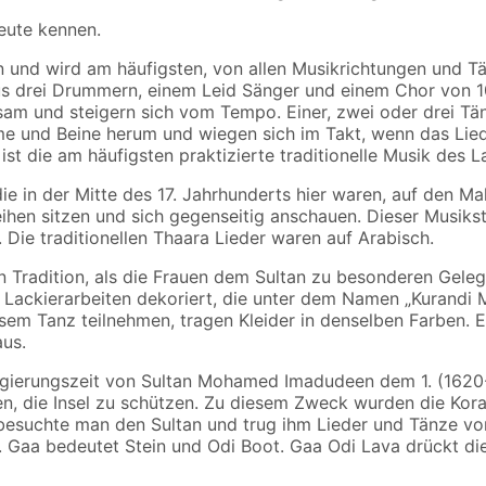
heute kennen.
n und wird am häufigsten, von allen Musikrichtungen und T
e aus drei Drummern, einem Leid Sänger und einem Chor von
m und steigern sich vom Tempo. Einer, zwei oder drei Tä
me und Beine herum und wiegen sich im Takt, wenn das Lied 
 die am häufigsten praktizierte traditionelle Musik des La
ie in der Mitte des 17. Jahrhunderts hier waren, auf den M
hen sitzen und sich gegenseitig anschauen. Dieser Musikstil
Die traditionellen Thaara Lieder waren auf Arabisch.
en Tradition, als die Frauen dem Sultan zu besonderen Gel
 Lackierarbeiten dekoriert, die unter dem Namen „Kurandi 
esem Tanz teilnehmen, tragen Kleider in denselben Farben. 
aus.
ierungszeit von Sultan Mohamed Imadudeen dem 1. (1620-1
n, die Insel zu schützen. Zu diesem Zweck wurden die Kora
, besuchte man den Sultan und trug ihm Lieder und Tänze v
. Gaa bedeutet Stein und Odi Boot. Gaa Odi Lava drückt di