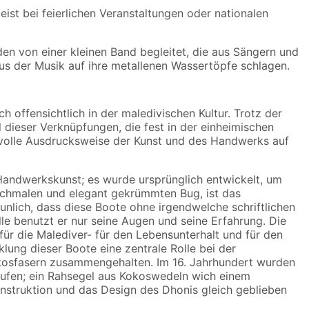
eist bei feierlichen Veranstaltungen oder nationalen
den von einer kleinen Band begleitet, die aus Sängern und
us der Musik auf ihre metallenen Wassertöpfe schlagen.
offensichtlich in der maledivischen Kultur. Trotz der
l dieser Verknüpfungen, die fest in der einheimischen
chsvolle Ausdrucksweise der Kunst und des Handwerks auf
Handwerkskunst; es wurde ursprünglich entwickelt, um
schmalen und elegant gekrümmten Bug, ist das
unlich, dass diese Boote ohne irgendwelche schriftlichen
lle benutzt er nur seine Augen und seine Erfahrung. Die
ür die Malediver- für den Lebensunterhalt und für den
ung dieser Boote eine zentrale Rolle bei der
okosfasern zusammengehalten. Im 16. Jahrhundert wurden
aufen; ein Rahsegel aus Kokoswedeln wich einem
onstruktion und das Design des Dhonis gleich geblieben