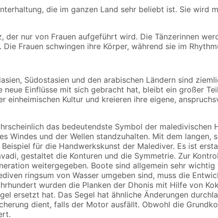
nterhaltung, die im ganzen Land sehr beliebt ist. Sie wird m
nz, der nur von Frauen aufgeführt wird. Die Tänzerinnen wer
 Die Frauen schwingen ihre Körper, während sie im Rhythm
sien, Südostasien und den arabischen Ländern sind ziemlich 
neue Einflüsse mit sich gebracht hat, bleibt ein großer Tei
 der einheimischen Kultur und kreieren ihre eigene, anspru
ahrscheinlich das bedeutendste Symbol der maledivischen 
es Windes und der Wellen standzuhalten. Mit dem langen, 
eispiel für die Handwerkskunst der Malediver. Es ist ersta
vadi, gestaltet die Konturen und die Symmetrie. Zur Kontro
ration weitergegeben. Boote sind allgemein sehr wichtig f
lediven ringsum von Wasser umgeben sind, muss die Entwickl
Jahrhundert wurden die Planken der Dhonis mit Hilfe von K
gel ersetzt hat. Das Segel hat ähnliche Änderungen durchl
cherung dient, falls der Motor ausfällt. Obwohl die Grundk
ert.