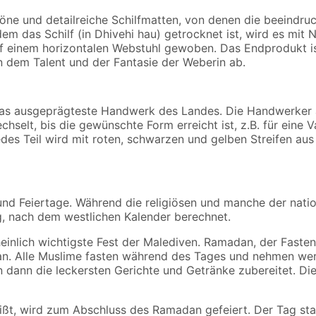
e und detailreiche Schilfmatten, von denen die beeindruc
m das Schilf (in Dhivehi hau) getrocknet ist, wird es mit 
uf einem horizontalen Webstuhl gewoben. Das Endprodukt i
n dem Talent und der Fantasie der Weberin ab.
ch das ausgeprägteste Handwerk des Landes. Die Handwerker 
hselt, bis die gewünschte Form erreicht ist, z.B. für eine 
Jedes Teil wird mit roten, schwarzen und gelben Streifen a
 und Feiertage. Während die religiösen und manche der nat
g, nach dem westlichen Kalender berechnet.
inlich wichtigste Fest der Malediven. Ramadan, der Faste
an. Alle Muslime fasten während des Tages und nehmen wer
 dann die leckersten Gerichte und Getränke zubereitet. D
 heißt, wird zum Abschluss des Ramadan gefeiert. Der Tag s