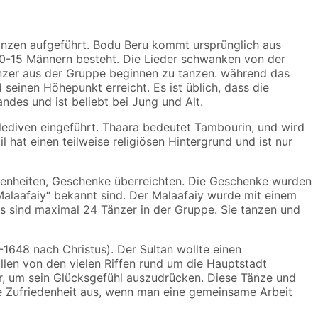
änzen aufgeführt. Bodu Beru kommt ursprünglich aus
 10-15 Männern besteht. Die Lieder schwanken von der
nzer aus der Gruppe beginnen zu tanzen. während das
seinen Höhepunkt erreicht. Es ist üblich, dass die
ndes und ist beliebt bei Jung und Alt.
alediven eingeführt. Thaara bedeutet Tambourin, und wird
 hat einen teilweise religiösen Hintergrund und ist nur
egenheiten, Geschenke überreichten. Die Geschenke wurden
Malaafaiy“ bekannt sind. Der Malaafaiy wurde mit einem
Es sind maximal 24 Tänzer in der Gruppe. Sie tanzen und
648 nach Christus). Der Sultan wollte einen
llen von den vielen Riffen rund um die Hauptstadt
or, um sein Glücksgefühl auszudrücken. Diese Tänze und
e Zufriedenheit aus, wenn man eine gemeinsame Arbeit