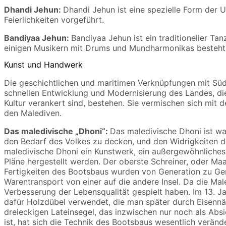
Dhandi Jehun:
Dhandi Jehun ist eine spezielle Form der U
Feierlichkeiten vorgeführt.
Bandiyaa Jehun:
Bandiyaa Jehun ist ein traditioneller Ta
einigen Musikern mit Drums und Mundharmonikas besteht.
Kunst und Handwerk
Die geschichtlichen und maritimen Verknüpfungen mit Süda
schnellen Entwicklung und Modernisierung des Landes, die 
Kultur verankert sind, bestehen. Sie vermischen sich mit
den Malediven.
Das maledivische „Dhoni“:
Das maledivische Dhoni ist w
den Bedarf des Volkes zu decken, und den Widrigkeiten d
maledivische Dhoni ein Kunstwerk, ein außergewöhnliches B
Pläne hergestellt werden. Der oberste Schreiner, oder Maa
Fertigkeiten des Bootsbaus wurden von Generation zu Gene
Warentransport von einer auf die andere Insel. Da die Ma
Verbesserung der Lebensqualität gespielt haben. Im 13. 
dafür Holzdübel verwendet, die man später durch Eisennä
dreieckigen Lateinsegel, das inzwischen nur noch als Absi
ist, hat sich die Technik des Bootsbaus wesentlich veränd