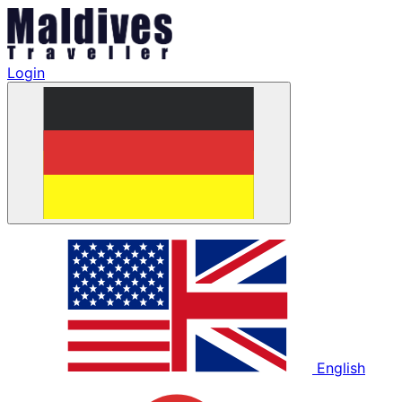
Login
English