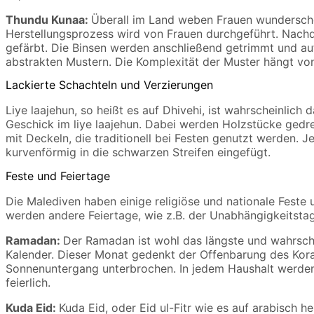
Thundu Kunaa:
Überall im Land weben Frauen wunderschön
Herstellungsprozess wird von Frauen durchgeführt. Nachde
gefärbt. Die Binsen werden anschließend getrimmt und a
abstrakten Mustern. Die Komplexität der Muster hängt vo
Lackierte Schachteln und Verzierungen
Liye laajehun, so heißt es auf Dhivehi, ist wahrscheinli
Geschick im liye laajehun. Dabei werden Holzstücke gedrec
mit Deckeln, die traditionell bei Festen genutzt werden. 
kurvenförmig in die schwarzen Streifen eingefügt.
Feste und Feiertage
Die Malediven haben einige religiöse und nationale Feste
werden andere Feiertage, wie z.B. der Unabhängigkeitsta
Ramadan:
Der Ramadan ist wohl das längste und wahrsche
Kalender. Dieser Monat gedenkt der Offenbarung des Kor
Sonnenuntergang unterbrochen. In jedem Haushalt werden
feierlich.
Kuda Eid:
Kuda Eid, oder Eid ul-Fitr wie es auf arabisch