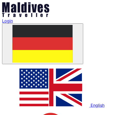
Login
English