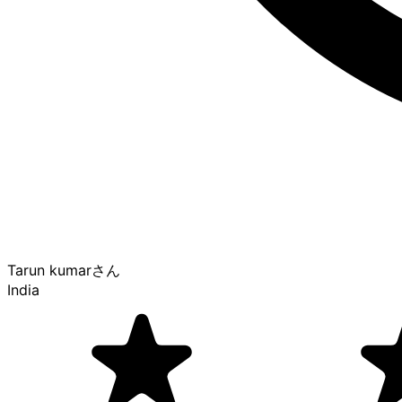
Tarun kumar
さん
India