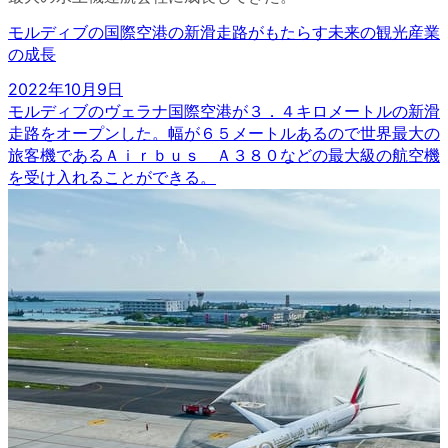
モルディブの国際空港の新滑走路がもたらす未来の観光産業
の成長
2022年10月9日
モルディブのヴェラナ国際空港が３．４キロメートルの新滑
走路をオープンした。幅が６５メートルあるので世界最大の
旅客機であるＡｉｒｂｕｓ Ａ３８０などの最大級の航空機
を受け入れることができる。