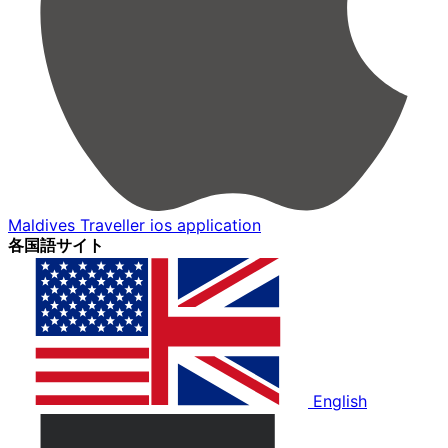
Maldives Traveller ios application
各国語サイト
English