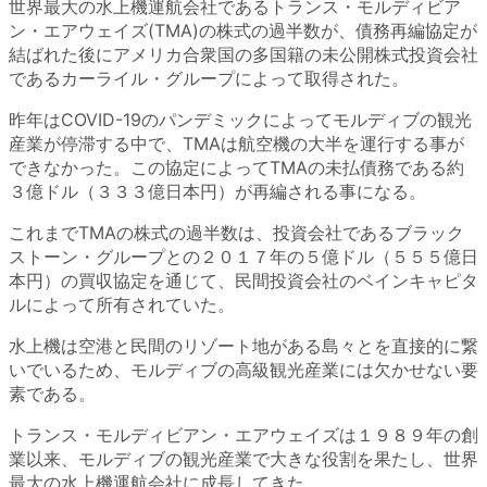
世界最大の水上機運航会社であるトランス・モルディビア
ン・エアウェイズ(TMA)の株式の過半数が、債務再編協定が
結ばれた後にアメリカ合衆国の多国籍の未公開株式投資会社
であるカーライル・グループによって取得された。
昨年はCOVID-19のパンデミックによってモルディブの観光
産業が停滞する中で、TMAは航空機の大半を運行する事が
できなかった。この協定によってTMAの未払債務である約
３億ドル（３３３億日本円）が再編される事になる。
これまでTMAの株式の過半数は、投資会社であるブラック
ストーン・グループとの２０１７年の５億ドル
（５５５億日
本円）
の買収協定を通じて、民間投資会社のベインキャピタ
ルによって所有されていた。
水上機は空港と民間のリゾート地がある島々とを直接的に繋
いでいるため、モルディブの高級観光産業には欠かせない要
素である。
トランス・モルディビアン・エアウェイズは１９８９年の創
業以来、モルディブの観光産業で大きな役割を果たし、世界
最大の水上機運航会社に成長してきた。